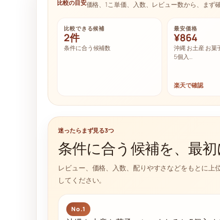
比較の目安
価格、1こ単価、入数、レビュー数から、まず
比較できる候補
最安価格
2件
¥864
条件に合う候補数
沖縄 お土産 お菓
5個入…
楽天で確認
迷ったらまず見る3つ
条件に合う候補を、最初
レビュー、価格、入数、配りやすさなどをもとに上
してください。
No.1