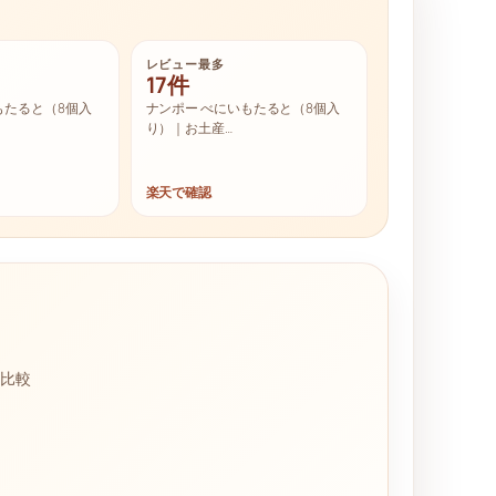
レビュー最多
17件
もたると（8個入
ナンポー べにいもたると（8個入
り）｜お土産…
楽天で確認
に比較