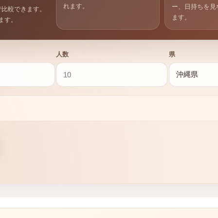
れます。
ー、日持ちを見
で比較できます。
ます。
ます。
人数
県