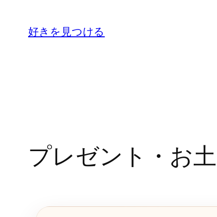
内
容
好きを見つける
を
ス
キ
ッ
プ
プレゼント・お土