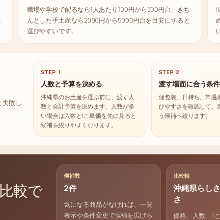
職場や学校で配るなら1人あたり100円から300円台、きち
く
んとした手土産なら2000円から5000円台を目安にすると
選びやすいです。
STEP 1
STEP 2
人数と予算を決める
渡す場面に合う条
沖縄県のお土産を選ぶ前に、渡す人
個包装、日持ち、常温
と失敗し
数と合計予算を決めます。人数が多
びやすさを確認して、
い場合は入数と1こ単価を先に見ると
う候補へ絞ります。
候補を絞りやすくなります。
候補数
比較軸
比較で
2件
沖縄県らし
さ
気になる商品がなければ、一覧
表示や条件変更で候補を広げら
価格、入数、1