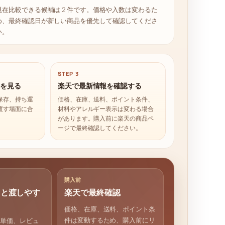
現在比較できる候補は 2 件です。価格や入数は変わるた
め、最終確認日が新しい商品を優先して確認してくださ
い。
STEP 3
件を見る
楽天で最新情報を確認する
保存、持ち運
価格、在庫、送料、ポイント条件、
渡す場面に合
材料やアレルギー表示は変わる場合
があります。購入前に楽天の商品ペ
ージで最終確認してください。
購入前
さと渡しやす
楽天で最終確認
価格、在庫、送料、ポイント条
件は変動するため、購入前にリ
こ単価、レビュ