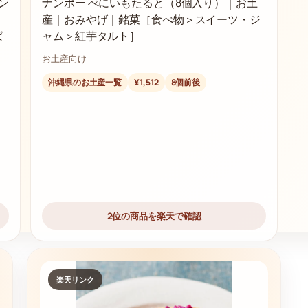
ン
ナンポー べにいもたると（8個入り）｜お土
産｜おみやげ｜銘菓［食べ物＞スイーツ・ジ
ば
ャム＞紅芋タルト］
お土産向け
沖縄県のお土産一覧
¥1,512
8個前後
2位の商品を楽天で確認
楽天リンク