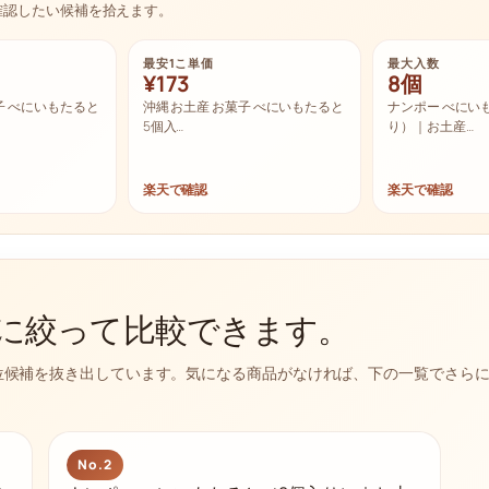
確認したい候補を拾えます。
最安1こ単価
最大入数
¥173
8個
子 べにいもたると
沖縄 お土産 お菓子 べにいもたると
ナンポー べにい
5個入…
り）｜お土産…
楽天で確認
楽天で確認
に絞って比較できます。
位候補を抜き出しています。気になる商品がなければ、下の一覧でさら
No.2