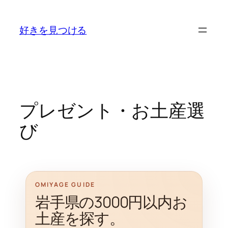
内
容
好きを見つける
を
ス
キ
ッ
プ
プレゼント・お土産選
び
OMIYAGE GUIDE
岩手県の3000円以内お
土産を探す。