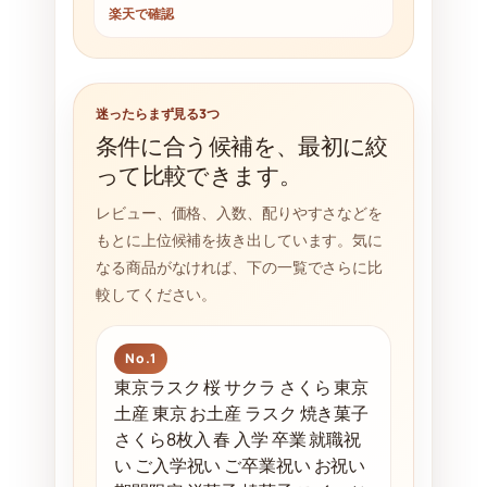
楽天で確認
迷ったらまず見る3つ
条件に合う候補を、最初に絞
って比較できます。
レビュー、価格、入数、配りやすさなどを
もとに上位候補を抜き出しています。気に
なる商品がなければ、下の一覧でさらに比
較してください。
No.1
東京ラスク 桜 サクラ さくら 東京
土産 東京 お土産 ラスク 焼き菓子
さくら8枚入 春 入学 卒業 就職祝
い ご入学祝い ご卒業祝い お祝い