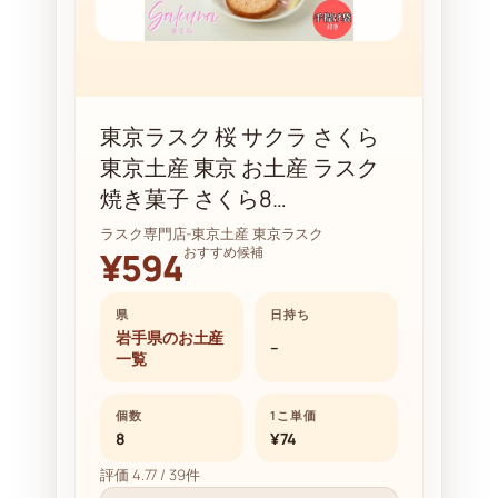
東京ラスク 桜 サクラ さくら
東京土産 東京 お土産 ラスク
焼き菓子 さくら8…
ラスク専門店-東京土産 東京ラスク
おすすめ候補
¥594
県
日持ち
岩手県のお土産
–
一覧
個数
1こ単価
8
¥74
評価 4.77 / 39件