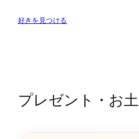
内
容
好きを見つける
を
ス
キ
ッ
プ
プレゼント・お土