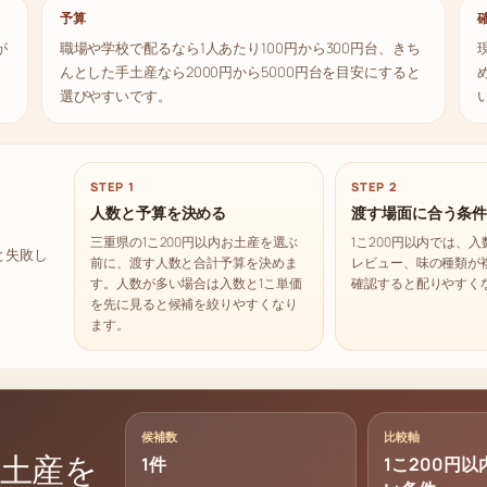
予算
が
職場や学校で配るなら1人あたり100円から300円台、きち
んとした手土産なら2000円から5000円台を目安にすると
選びやすいです。
STEP 1
STEP 2
人数と予算を決める
渡す場面に合う条
三重県の1こ200円以内お土産を選ぶ
1こ200円以内では、
と失敗し
前に、渡す人数と合計予算を決めま
レビュー、味の種類が
す。人数が多い場合は入数と1こ単価
確認すると配りやすく
を先に見ると候補を絞りやすくなり
ます。
候補数
比較軸
お土産を
1件
1こ200円