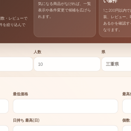
い条件
気になる商品がなければ、一覧
表示や条件変更で候補を広げら
1こ200円以内
れます。
装、レビュー、
個数・レビューで
あるかを確認す
件を絞り込んで
なります。
人数
県
最低価格
最高
日持ち 最高(日)
個数