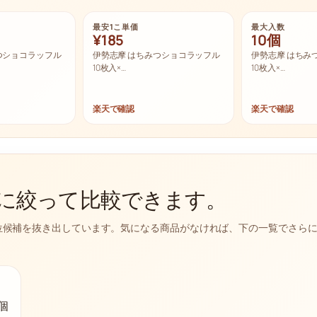
最安1こ単価
最大入数
¥185
10個
つショコラッフル
伊勢志摩 はちみつショコラッフル
伊勢志摩 はちみ
10枚入×…
10枚入×…
楽天で確認
楽天で確認
に絞って比較できます。
位候補を抜き出しています。気になる商品がなければ、下の一覧でさら
個