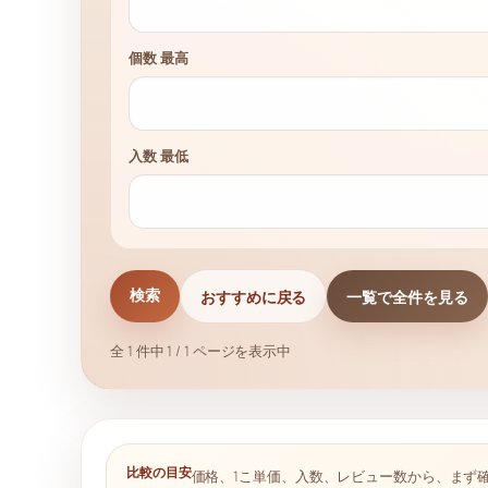
個数 最高
入数 最低
おすすめに戻る
一覧で全件を見る
検索
全 1 件中 1 / 1 ページを表示中
比較の目安
価格、1こ単価、入数、レビュー数から、まず