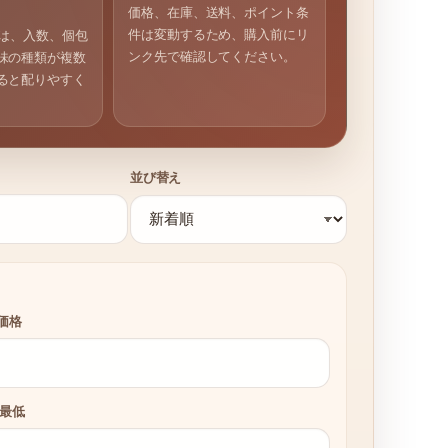
価格、在庫、送料、ポイント条
件は変動するため、購入前にリ
では、入数、個包
ンク先で確認してください。
味の種類が複数
ると配りやすく
並び替え
価格
 最低